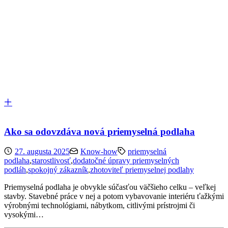
Ako sa odovzdáva nová priemyselná podlaha
27. augusta 2025
Know-how
priemyselná
podlaha
,
starostlivosť
,
dodatočné úpravy priemyselných
podláh
,
spokojný zákazník
,
zhotoviteľ priemyselnej podlahy
Priemyselná podlaha je obvykle súčasťou väčšieho celku – veľkej
stavby. Stavebné práce v nej a potom vybavovanie interiéru ťažkými
výrobnými technológiami, nábytkom, citlivými prístrojmi či
vysokými…