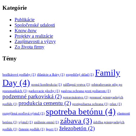
Kategórie
Publikácie
Spoločenské udalosti
Know-how
Projekty a realizácie
Zaujímavosti a výzvy
Zo života firmy
Témy
Family
bezškárové podlahy
(1)
dilatácie a škáry
(1)
expedičný sklad
(1)
Day
(4)
nosná konštrukcia
(1)
nášľapná vrstva
(1)
odstraňovanie stôp po
pneumatikách
(1)
parkovacie plochy
(1)
pasívna ochrana proti požiarom
(1)
podzemné parkoviská
(2)
potravinárstvo
(1)
presnosť priemyselných
produkcia cementu
(2)
podláh
(1)
protipožiarna ochrana
(1)
relax
(1)
spotreba betónu
(4)
rozptýlená oceľová výstuž
(1)
vlastnosti
zábava
(3)
betónu
(1)
výstuž
(1)
zníženie emisí
(1)
údržba priemyselných
železobetón
(2)
podláh
(1)
čistenie podláh
(1)
šport
(1)