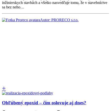
inžinierskych stavbách a všetko nasvedčuje tomu, že v stavebníctve
sa bez neho…
Autor: PRORECO s.r.o.
Obľúbený epoxid – čím oslovuje aj dnes?