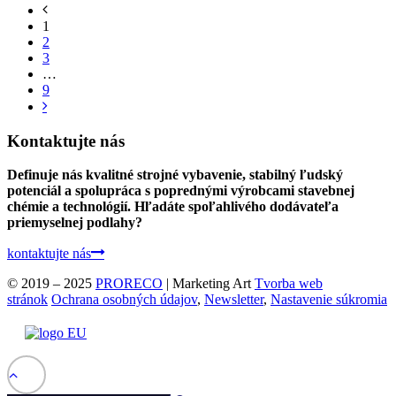
1
2
3
…
9
Kontaktujte nás
Definuje nás kvalitné strojné vybavenie, stabilný ľudský
potenciál a spolupráca s poprednými výrobcami stavebnej
chémie a technológií. Hľadáte spoľahlivého dodávateľa
priemyselnej podlahy?
kontaktujte nás
© 2019 – 2025
PRORECO
| Marketing Art
Tvorba web
stránok
Ochrana osobných údajov
,
Newsletter
,
Nastavenie súkromia