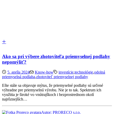
Ako sa pri výbere zhotoviteľa priemyselnej podlahy
nepomýliť?
5. apríla 2024
Know-how
investície
,
technológie
,
odolná
priemyselná podlaha
,
zhotoviteľ priemyselnej podlahy
Ešte stále sa objavuje mýtus, že priemyselné podlahy sú určené
výhradne pre priemyselnú výrobu. Nie je to tak. Spektrum ich
využitia je široké vo vnútrajškoch i bezprostrednom okolí
najrôznejších…
Autor: PRORECO s.r.o.