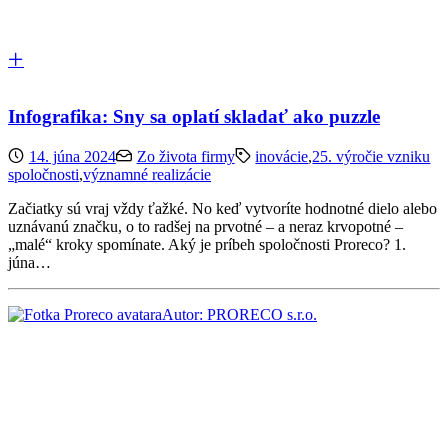
Infografika: Sny sa oplatí skladať ako puzzle
14. júna 2024
Zo života firmy
inovácie
,
25. výročie vzniku
spoločnosti
,
významné realizácie
Začiatky sú vraj vždy ťažké. No keď vytvoríte hodnotné dielo alebo
uznávanú značku, o to radšej na prvotné – a neraz krvopotné –
„malé“ kroky spomínate. Aký je príbeh spoločnosti Proreco? 1.
júna…
Autor: PRORECO s.r.o.