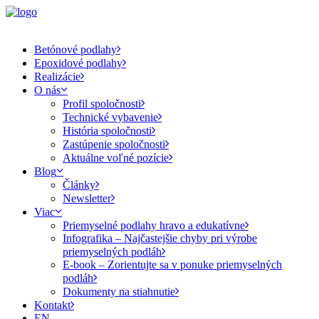
Betónové podlahy
Epoxidové podlahy
Realizácie
O nás
Profil spoločnosti
Technické vybavenie
História spoločnosti
Zastúpenie spoločnosti
Aktuálne voľné pozície
Blog
Články
Newsletter
Viac
Priemyselné podlahy hravo a edukatívne
Infografika – Najčastejšie chyby pri výrobe
priemyselných podláh
E-book – Zorientujte sa v ponuke priemyselných
podláh
Dokumenty na stiahnutie
Kontakt
EN