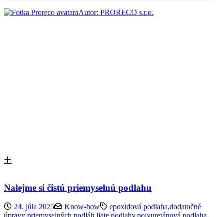
Autor: PRORECO s.r.o.
Nalejme si čistú priemyselnú podlahu
24. júla 2025
Know-how
epoxidová podlaha
,
dodatočné
úpravy priemyselných podláh
,
liate podlahy
,
polyuretánová podlaha