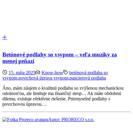
Betónové podlahy so vsypom – veľa muziky za
menej peňazí
15. mája 2025
Know-how
betónová podlaha so
vsypom
,
povrchová úprava vsypom
,
pancierová podlaha
Áno, mám záujem o kvalitnú podlahu so zvýšenou mechanickou
odolnosťou, ale limituje ma finančný strop… Ak máte obdobnú
dilemu, existuje efektívne riešenie. Priemyselné podlahy s
povrchovou úpravou…
Autor: PRORECO s.r.o.