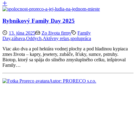
Rybníkový Family Day 2025
13. júna 2025
Zo života firmy
Family
Day
,
zábava
,
Oddych
,
Aktívny relax
,
spolupráca
Viac ako dva a pol hektára vodnej plochy a pod hladinou kypiaca
zmes života – kapry, jesetery, zubáče, šťuky, sumce, pstruhy.
Biotop, ktorý sa spája do silného zmysluplného celku, inšpiroval
Family…
Autor: PRORECO s.r.o.