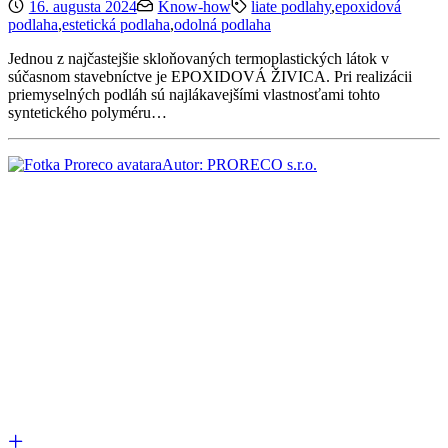
16. augusta 2024
Know-how
liate podlahy
,
epoxidová
podlaha
,
estetická podlaha
,
odolná podlaha
Jednou z najčastejšie skloňovaných termoplastických látok v
súčasnom stavebníctve je EPOXIDOVÁ ŽIVICA. Pri realizácii
priemyselných podláh sú najlákavejšími vlastnosťami tohto
syntetického polyméru…
Autor: PRORECO s.r.o.