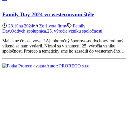
Family Day 2024 vo westernovom štýle
28. júna 2024
Zo života firmy
Family
Day
,
Oddych
,
spolupráca
,
25. výročie vzniku spoločnosti
Mali sme čo oslavovať! Aj tohoročný športovo-oddychový rodinný
víkend sa nám vydaril. Niesol sa v znamení 25. výročia vzniku
spoločnosti Proreco a tematicky sme ho zasadili do westernového…
Autor: PRORECO s.r.o.