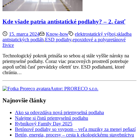
Kde všade patria antistatické podlahy? – 2. časť
15. marca 2024
Know-how
elektrostatický výboj
,
skladba
antistatických podláh
,
ESD podlahy
,
epoxidové a polyuretánové
živice
Technologický pokrok prináša so sebou aj stále vyššie nároky na
priemyselné podlahy. Čoraz viac pracovných prostredí potrebuje
aspoň určitú časť prevádzky ošetriť tzv. ESD podlahami, ktoré
chránia…
Autor: PRORECO s.r.o.
Najnovšie články
Ako sa odovzdáva nová priemyselná podlaha
Nalejme si čistú priemyselnú podlahu
Rybníkový Family Day 2025
Betónové podlahy so vsypom – veľa muziky za menej peňazí
Betón, energia, procesy – cesta k ekologickému stavebníctvu