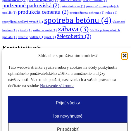
pneumatikách
(1)
parkovacie plochy
(1)
pasívna ochrana proti požiarom
(1)
podzemné parkoviská
(2)
potravinárstvo
(1)
presnosť priemyselných
produkcia cementu
(2)
podláh
(1)
protipožiarna ochrana
(1)
relax
(1)
spotreba betónu
(4)
rozptýlená oceľová výstuž
(1)
vlastnosti
zábava
(3)
betónu
(1)
výstuž
(1)
zníženie emisí
(1)
údržba priemyselných
železobetón
(2)
podláh
(1)
čistenie podláh
(1)
šport
(1)
Kontaktujte nás
Súhlasíte s používaním cookies?
Definuje nás kvalitné strojné vybavenie, stabilný ľudský
potenciál a spolupráca s poprednými výrobcami stavebnej
Táto webová stránka využíva súbory cookies na účely poskytnutia
chémie a technológií. Hľadáte spoľahlivého dodávateľa
optimálneho používateľského zážitku a umožnenie analýzy
priemyselnej podlahy?
návštevnosti. Viac o ich použití, nastaveniach a vašich právach sa
kontaktujte nás
dočítate na stránke
Nastavenie súkromia
.
© 2019 – 2025
PRORECO
| Marketing Art
Tvorba web
stránok
Ochrana osobných údajov
,
Newsletter
,
Nastavenie súkromia
Prijať všetky
Iba nevyhnutné
When autocomplete results are available use up and down arrows to
Prispôsobiť