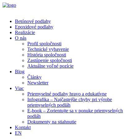
Betónové podlahy
Epoxidové podlahy
Realizácie
O nás
Profil spoločnosti
Technické vybavenie
História spoločnosti
Zastúpenie spoločnosti
Aktuálne voľné pozície
Blog
Články
Newsletter
Viac
Priemyselné podlahy hravo a edukatívne
Infografika – Najčastejšie chyby pri výrobe
priemyselných podláh
E-book – Zorientujte sa v ponuke priemyselných
podláh
Dokumenty na stiahnutie
Kontakt
EN