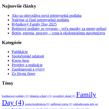
Najnovšie články
Ako sa odovzdáva nová priemyselná podlaha
Nalejme si čistú priemyselnú podlahu
Rybníkový Family Day 2025
Betónové podlahy so vsypom – veľa muziky za menej peňazí
Betón, energia, procesy – cesta k ekologickému stavebníctvu
Kategórie
Publikácie
Spoločenské udalosti
Know-how
Projekty a realizácie
Zaujímavosti a výzvy
Zo života firmy
Témy
Family
bezškárové podlahy
(1)
dilatácie a škáry
(1)
expedičný sklad
(1)
Day
(4)
nosná konštrukcia
(1)
nášľapná vrstva
(1)
odstraňovanie stôp po