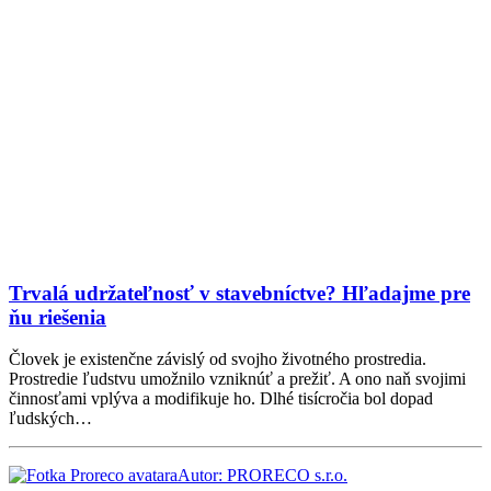
Trvalá udržateľnosť v stavebníctve? Hľadajme pre
ňu riešenia
Človek je existenčne závislý od svojho životného prostredia.
Prostredie ľudstvu umožnilo vzniknúť a prežiť. A ono naň svojimi
činnosťami vplýva a modifikuje ho. Dlhé tisícročia bol dopad
ľudských…
Autor: PRORECO s.r.o.