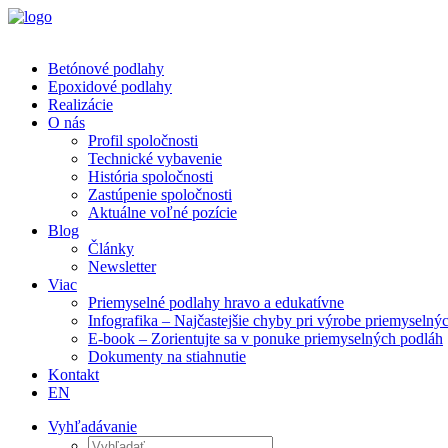
Betónové podlahy
Epoxidové podlahy
Realizácie
O nás
Profil spoločnosti
Technické vybavenie
História spoločnosti
Zastúpenie spoločnosti
Aktuálne voľné pozície
Blog
Články
Newsletter
Viac
Priemyselné podlahy hravo a edukatívne
Infografika – Najčastejšie chyby pri výrobe priemyselný
E-book – Zorientujte sa v ponuke priemyselných podláh
Dokumenty na stiahnutie
Kontakt
EN
Vyhľadávanie