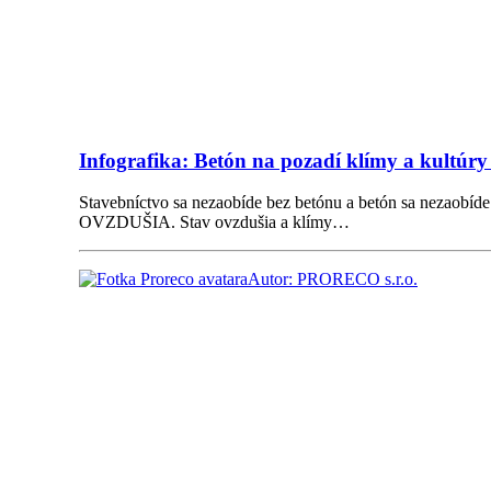
Infografika: Betón na pozadí klímy a kultúry 
Stavebníctvo sa nezaobíde bez betónu a betón sa neza
OVZDUŠIA. Stav ovzdušia a klímy…
Autor: PRORECO s.r.o.