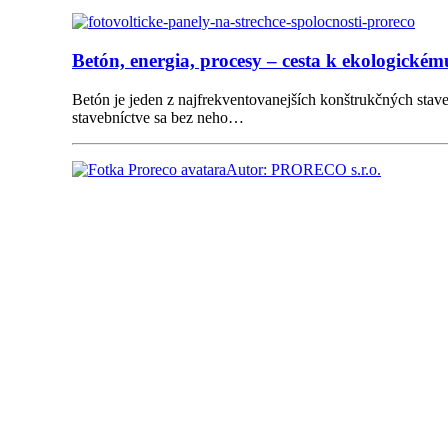
Betón, energia, procesy – cesta k ekologickém
Betón je jeden z najfrekventovanejších konštrukčných stav
stavebníctve sa bez neho…
Autor: PRORECO s.r.o.