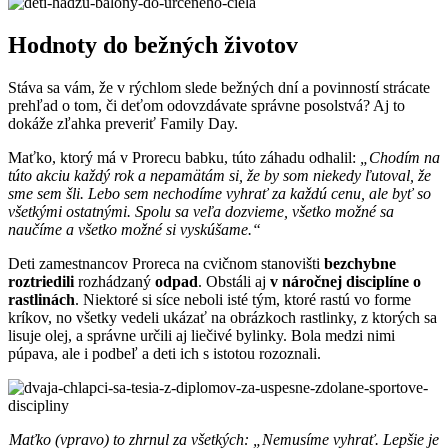
Hodnoty do bežných životov
Stáva sa vám, že v rýchlom slede bežných dní a povinností strácate
prehľad o tom, či deťom odovzdávate správne posolstvá? Aj to
dokáže zľahka preveriť Family Day.
Maťko, ktorý má v Prorecu babku, túto záhadu odhalil:
„Chodím na
túto akciu každý rok a nepamätám si, že by som niekedy ľutoval, že
sme sem šli. Lebo sem nechodíme vyhrať za každú cenu, ale byť so
všetkými ostatnými. Spolu sa veľa dozvieme, všetko možné sa
naučíme a všetko možné si vyskúšame.“
Deti zamestnancov Proreca na cvičnom stanovišti
bezchybne
roztriedili
rozhádzaný
odpad
. Obstáli aj
v náročnej disciplíne o
rastlinách
. Niektoré si síce neboli isté tým, ktoré rastú vo forme
kríkov, no všetky vedeli ukázať na obrázkoch rastlinky, z ktorých sa
lisuje olej, a správne určili aj liečivé bylinky. Bola medzi nimi
púpava, ale i podbeľ a deti ich s istotou rozoznali.
Maťko (vpravo) to zhrnul za všetkých: „Nemusíme vyhrať. Lepšie je