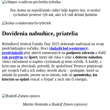
Ten, komu sa nepošťastilo vidieť húfy kaprov koi, si mohol
vychutnať pestrosť rýb tak, ako ich vidí detská fantázia
Dovidenia nabudúce, priatelia
Rybníkový festival Family Day 2025 dokonale nadviazal na svoje
predchádzajúce ročníky. Hoci
vlaňajší bol westernový
,
predvlaňajší
plný aktivít zameraných na
podporu zdravia
a ďalší
rok predtým
na
šport
, ktorý ide ruka v ruke
s dobrou náladou
,
všetci zúčastnení si naplno vychutnali aj tento ročník. A každý, s
kým sme sa zhovárali, potvrdil, že spoločnosť Proreco pripravuje
pre svojich ľudí a ich rodiny skvelú akciu – podujatie, ktoré sa
ukladá do pamäti, presne na to miesto, kde sú
spomienky, ku
ktorým sa oplatí
vracať a čerpať z nich silu či energiu.
Martin Holenda a Rudolf Zimen (vpravo)