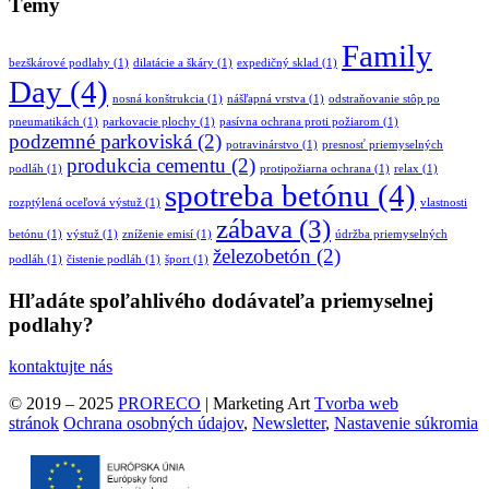
Témy
Family
bezškárové podlahy
(1)
dilatácie a škáry
(1)
expedičný sklad
(1)
Day
(4)
nosná konštrukcia
(1)
nášľapná vrstva
(1)
odstraňovanie stôp po
pneumatikách
(1)
parkovacie plochy
(1)
pasívna ochrana proti požiarom
(1)
podzemné parkoviská
(2)
potravinárstvo
(1)
presnosť priemyselných
produkcia cementu
(2)
podláh
(1)
protipožiarna ochrana
(1)
relax
(1)
spotreba betónu
(4)
rozptýlená oceľová výstuž
(1)
vlastnosti
zábava
(3)
betónu
(1)
výstuž
(1)
zníženie emisí
(1)
údržba priemyselných
železobetón
(2)
podláh
(1)
čistenie podláh
(1)
šport
(1)
Hľadáte spoľahlivého dodávateľa priemyselnej
podlahy?
kontaktujte nás
© 2019 – 2025
PRORECO
| Marketing Art
Tvorba web
stránok
Ochrana osobných údajov
,
Newsletter
,
Nastavenie súkromia