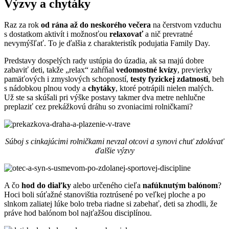
Výzvy a chytáky
Raz za rok
od rána až do neskorého večera
na čerstvom vzduchu
s dostatkom aktivít i možnosťou
relaxovať
a nič prevratné
nevymýšľať. To je ďalšia z charakteristík podujatia Family Day.
Predstavy dospelých rady ustúpia do úzadia, ak sa majú dobre
zabaviť deti, takže „relax“ zahŕňal
vedomostné kvízy
, previerky
pamäťových i zmyslových schopností,
testy fyzickej zdatnosti
, beh
s nádobkou plnou vody a
chytáky
, ktoré potrápili nielen malých.
Už ste sa skúšali pri výške postavy takmer dva metre nehlučne
preplaziť cez prekážkovú dráhu so zvoniacimi rolničkami?
Súboj s cinkajúcimi rolničkami nevzal otcovi a synovi chuť zdolávať
ďalšie výzvy
A čo
hod do diaľky
alebo určeného cieľa
nafúknutým balónom
?
Hoci boli súťažné stanovištia roztrúsené po veľkej ploche a po
slnkom zaliatej lúke bolo treba riadne si zabehať, deti sa zhodli, že
práve hod balónom bol najťažšou disciplínou.