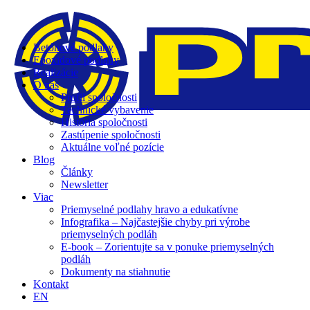
Betónové podlahy
Epoxidové podlahy
Realizácie
O nás
Profil spoločnosti
Technické vybavenie
História spoločnosti
Zastúpenie spoločnosti
Aktuálne voľné pozície
Blog
Články
Newsletter
Viac
Priemyselné podlahy hravo a edukatívne
Infografika – Najčastejšie chyby pri výrobe
priemyselných podláh
E-book – Zorientujte sa v ponuke priemyselných
podláh
Dokumenty na stiahnutie
Kontakt
EN