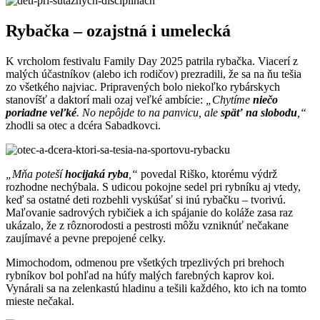
Rybačka – ozajstná i umelecká
K vrcholom festivalu Family Day 2025 patrila rybačka. Viacerí z
malých účastníkov (alebo ich rodičov) prezradili, že sa na ňu tešia
zo všetkého najviac. Pripravených bolo niekoľko rybárskych
stanovíšť a daktorí mali ozaj veľké ambície:
„Chytíme
niečo
poriadne veľké
. No nepôjde to na panvicu, ale
späť na slobodu
,“
zhodli sa otec a dcéra Sabadkovci.
„Mňa poteší
hocijaká ryba
,“
povedal Riško, ktorému výdrž
rozhodne nechýbala. S udicou pokojne sedel pri rybníku aj vtedy,
keď sa ostatné deti rozbehli vyskúšať si inú rybačku – tvorivú.
Maľovanie sadrových rybičiek a ich spájanie do koláže zasa raz
ukázalo, že z rôznorodosti a pestrosti môžu vzniknúť nečakane
zaujímavé a pevne prepojené celky.
Mimochodom, odmenou pre všetkých trpezlivých pri brehoch
rybníkov bol pohľad na húfy malých farebných kaprov koi.
Vynárali sa na zelenkastú hladinu a tešili každého, kto ich na tomto
mieste nečakal.