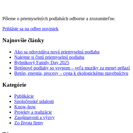
Píšeme o priemyselných podlahách odborne a zrozumiteľne.
Prihláste sa na odber noviniek
Najnovšie články
Ako sa odovzdáva nová priemyselná podlaha
Nalejme si čistú priemyselnú podlahu
Rybníkový Family Day 2025
Betónové podlahy so vsypom – veľa muziky za menej peňazí
Betón, energia, procesy – cesta k ekologickému stavebníctvu
Kategórie
Publikácie
Spoločenské udalosti
Know-how
Projekty a realizácie
Zaujímavosti a výzvy
Zo života firmy