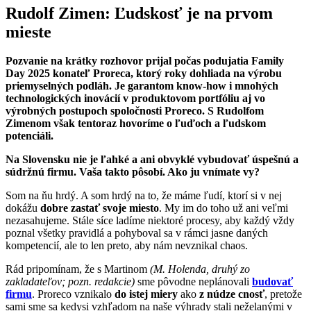
Rudolf Zimen: Ľudskosť je na prvom
mieste
Pozvanie na krátky rozhovor prijal počas podujatia Family
Day 2025 konateľ Proreca, ktorý roky dohliada na výrobu
priemyselných podláh. Je garantom know-how i mnohých
technologických inovácií v produktovom portfóliu aj vo
výrobných postupoch spoločnosti Proreco. S Rudolfom
Zimenom však tentoraz hovoríme o ľuďoch a ľudskom
potenciáli.
Na Slovensku nie je ľahké a ani obvyklé vybudovať úspešnú a
súdržnú firmu. Vaša takto pôsobí. Ako ju vnímate vy?
Som na ňu hrdý. A som hrdý na to, že máme ľudí, ktorí si v nej
dokážu
dobre zastať svoje miesto
. My im do toho už ani veľmi
nezasahujeme. Stále síce ladíme niektoré procesy, aby každý vždy
poznal všetky pravidlá a pohyboval sa v rámci jasne daných
kompetencií, ale to len preto, aby nám nevznikal chaos.
Rád pripomínam, že s Martinom
(M. Holenda, druhý zo
zakladateľov; pozn. redakcie)
sme pôvodne neplánovali
budovať
firmu
. Proreco vznikalo
do istej miery
ako
z núdze cnosť
, pretože
sami sme sa kedysi vzhľadom na naše výhrady stali neželanými v