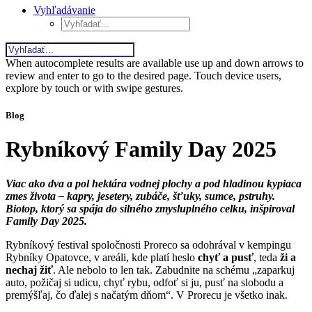
Vyhľadávanie
When autocomplete results are available use up and down arrows to
review and enter to go to the desired page. Touch device users,
explore by touch or with swipe gestures.
Blog
Rybníkový Family Day 2025
Viac ako dva a pol hektára vodnej plochy a pod hladinou kypiaca
zmes života – kapry, jesetery, zubáče, šťuky, sumce, pstruhy.
Biotop, ktorý sa spája do silného zmysluplného celku, inšpiroval
Family Day 2025.
Rybníkový festival spoločnosti Proreco sa odohrával v kempingu
Rybníky Opatovce, v areáli, kde platí heslo
chyť a pusť
, teda
ži a
nechaj žiť
. Ale nebolo to len tak. Zabudnite na schému „zaparkuj
auto, požičaj si udicu, chyť rybu, odfoť si ju, pusť na slobodu a
premýšľaj, čo ďalej s načatým dňom“. V Prorecu je všetko inak.