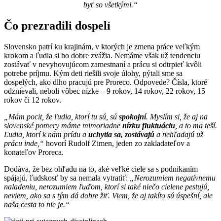
byť so všetkými.“
Čo prezradili dospelí
Slovensko patrí ku krajinám, v ktorých je zmena práce veľkým
krokom a ľudia si ho dobre zvážia. Nemáme však už tendenciu
zostávať v nevyhovujúcom zamestnaní a prácu si odtrpieť kvôli
potrebe príjmu. Kým deti riešili svoje úlohy, pýtali sme sa
dospelých, ako dlho pracujú pre Proreco. Odpovede? Čísla, ktoré
odznievali, neboli vôbec nízke – 9 rokov, 14 rokov, 22 rokov, 15
rokov či 12 rokov.
„Mám pocit, že ľudia, ktorí tu sú, sú
spokojní
. Myslím si, že aj na
slovenské pomery máme mimoriadne
nízku fluktuáciu
, a to ma teší.
Ľudia, ktorí k nám prídu a
uchytia sa, zostávajú
a nehľadajú už
prácu inde,“
hovorí Rudolf Zimen, jeden zo zakladateľov a
konateľov Proreca.
Dodáva, že bez ohľadu na to, aké veľké ciele sa s podnikaním
spájajú, ľudskosť by sa nemala vytratiť:
„Nerozumiem negatívnemu
naladeniu, nerozumiem ľuďom, ktorí si také niečo cielene pestujú,
neviem, ako sa s tým dá dobre žiť. Viem, že aj takíto sú úspešní, ale
naša cesta to nie je.“