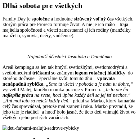
Dlhá sobota pre všetkých
Family Day je
spoločne
a hodnotne
strávený voľný čas
všetkých,
ktorým práca pre Proreco formuje život. A nie je ich málo – traja
majitelia spoločnosti a všetci zamestnanci aj ich rodiny (manželky,
manželia, synovia, dcéry, vnúčence).
Najmladší účastníci Jasmínka a Damiánko
Areál kempingu sa len tak hmýril svetložltými, svetlomodrými a
svetlohnedými
tričkami
so známym
logom rotačnej hladičky
, do
ktorého dočasne – špeciálne kvôli tomuto dňu –
vplávala
nenápadná rybička
.
„Sme tu všetci v pohode a je nám tu dobre,“
vysvetlil Matej, ktorého mamka pracuje v Prorecu.
„Je to pre ňu
najlepšia práca
na svete, hoci úplne každý deň sa jej ísť nechce.“
„Ani môj tato sa neteší každý deň
,“ pridal sa Marko, ktorý kamaráta
celý čas sprevádzal, pretože mal zranenú ruku. Marko prezradil, že
jeho tato je riaditeľ, a hneď bolo jasné, že tieto deti vnímajú život vo
všetkých jeho pestrých variáciách.