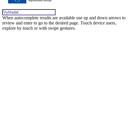
When autocomplete results are available use up and down arrows to
review and enter to go to the desired page. Touch device users,
explore by touch or with swipe gestures.
Clos
this
modu
E-katalóg: Zorientujte sa v ponuke
priemyselných podláh
STIAHNITE si náš katalóg, ktorý vám napovie, ako si
navrhnúť optimálnu podlahu pre vlastné priestory.
CHCEM E-KATALÓG