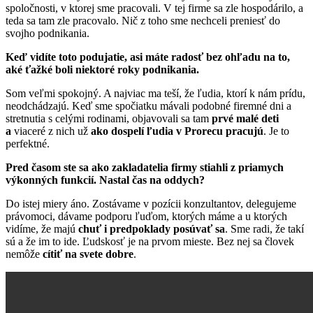
spoločnosti, v ktorej sme pracovali. V tej firme sa zle hospodárilo, a
teda sa tam zle pracovalo. Nič z toho sme nechceli preniesť do
svojho podnikania.
Keď vidíte toto podujatie, asi máte radosť bez ohľadu na to,
aké ťažké boli niektoré roky podnikania.
Som veľmi spokojný. A najviac ma teší, že ľudia, ktorí k nám prídu,
neodchádzajú. Keď sme spočiatku mávali podobné firemné dni a
stretnutia s celými rodinami, objavovali sa tam
prvé malé deti
a
viaceré z nich už
ako dospelí ľudia v Prorecu pracujú
. Je to
perfektné.
Pred časom ste sa ako zakladatelia firmy stiahli z priamych
výkonných funkcií. Nastal čas na oddych?
Do istej miery áno. Zostávame v pozícii konzultantov, delegujeme
právomoci, dávame podporu ľuďom, ktorých máme a u ktorých
vidíme, že majú
chuť i predpoklady posúvať sa
. Sme radi, že takí
sú a že im to ide. Ľudskosť je na prvom mieste. Bez nej sa človek
nemôže
cítiť na svete dobre
.