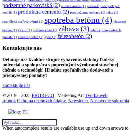
podzemné parkoviská
(2)
potravinárstvo
(1)
presnosť priemyselných
produkcia cementu
(2)
podláh
(1)
protipožiarna ochrana
(1)
relax
(1)
spotreba betónu
(4)
rozptýlená oceľová výstuž
(1)
vlastnosti
zábava
(3)
betónu
(1)
výstuž
(1)
zníženie emisí
(1)
údržba priemyselných
železobetón
(2)
podláh
(1)
čistenie podláh
(1)
šport
(1)
Kontaktujte nás
Definuje nás kvalitné strojné vybavenie, stabilný ľudský
potenciál a spolupráca s poprednými výrobcami stavebnej
chémie a technológií. Hľadáte spoľahlivého dodávateľa
priemyselnej podlahy?
kontaktujte nás
© 2019 – 2025
PRORECO
| Marketing Art
Tvorba web
stránok
Ochrana osobných údajov
,
Newsletter
,
Nastavenie súkromia
When autocomplete results are available use up and down arrows to