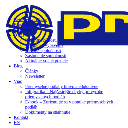
Betónové podlahy
Epoxidové podlahy
Realizácie
O nás
Profil spoločnosti
Technické vybavenie
História spoločnosti
Zastúpenie spoločnosti
Aktuálne voľné pozície
Blog
Články
Newsletter
Viac
Priemyselné podlahy hravo a edukatívne
Infografika – Najčastejšie chyby pri výrobe
priemyselných podláh
E-book – Zorientujte sa v ponuke priemyselných
podláh
Dokumenty na stiahnutie
Kontakt
EN