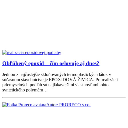
Obľúbený epoxid – čím oslovuje aj dnes?
Jednou z najčastejšie skloňovaných termoplastických látok v
súčasnom stavebníctve je EPOXIDOVÁ ŽIVICA. Pri realizácii
priemyselných podláh sú najlákavejšími vlastnosťami tohto
syntetického polyméru…
Autor: PRORECO s.r.o.