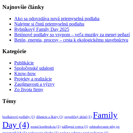
Najnovšie články
Ako sa odovzdáva nová priemyselná podlaha
Nalejme si čistú priemyselnú podlahu
Rybníkový Family Day 2025
Betónové podlahy so vsypom – veľa muziky za menej peňazí
Betón, energia, procesy – cesta k ekologickému stavebníctvu
Kategórie
Publikácie
Spoločenské udalosti
Know-how
Projekty a realizácie
Zaujímavosti a výzvy
Zo života firmy
Témy
Family
bezškárové podlahy
(1)
dilatácie a škáry
(1)
expedičný sklad
(1)
Day
(4)
nosná konštrukcia
(1)
nášľapná vrstva
(1)
odstraňovanie stôp po
pneumatikách
(1)
parkovacie plochy
(1)
pasívna ochrana proti požiarom
(1)