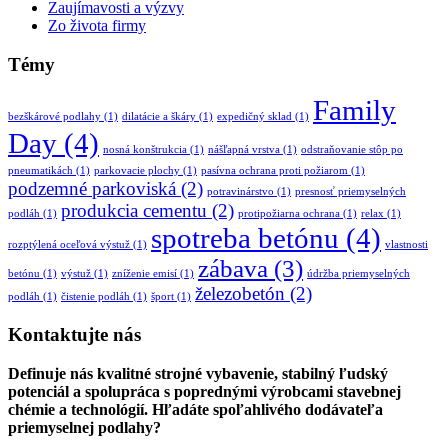
Zaujímavosti a výzvy
Zo života firmy
Témy
Family
bezškárové podlahy
(1)
dilatácie a škáry
(1)
expedičný sklad
(1)
Day
(4)
nosná konštrukcia
(1)
nášľapná vrstva
(1)
odstraňovanie stôp po
pneumatikách
(1)
parkovacie plochy
(1)
pasívna ochrana proti požiarom
(1)
podzemné parkoviská
(2)
potravinárstvo
(1)
presnosť priemyselných
produkcia cementu
(2)
podláh
(1)
protipožiarna ochrana
(1)
relax
(1)
spotreba betónu
(4)
rozptýlená oceľová výstuž
(1)
vlastnosti
zábava
(3)
betónu
(1)
výstuž
(1)
zníženie emisí
(1)
údržba priemyselných
železobetón
(2)
podláh
(1)
čistenie podláh
(1)
šport
(1)
Kontaktujte nás
Definuje nás kvalitné strojné vybavenie, stabilný ľudský
potenciál a spolupráca s poprednými výrobcami stavebnej
chémie a technológií. Hľadáte spoľahlivého dodávateľa
priemyselnej podlahy?