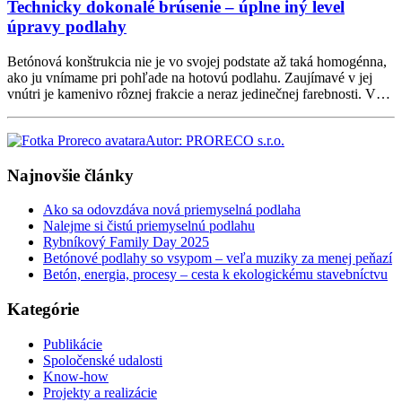
Technicky dokonalé brúsenie – úplne iný level
úpravy podlahy
Betónová konštrukcia nie je vo svojej podstate až taká homogénna,
ako ju vnímame pri pohľade na hotovú podlahu. Zaujímavé v jej
vnútri je kamenivo rôznej frakcie a neraz jedinečnej farebnosti. V…
Autor: PRORECO s.r.o.
Najnovšie články
Ako sa odovzdáva nová priemyselná podlaha
Nalejme si čistú priemyselnú podlahu
Rybníkový Family Day 2025
Betónové podlahy so vsypom – veľa muziky za menej peňazí
Betón, energia, procesy – cesta k ekologickému stavebníctvu
Kategórie
Publikácie
Spoločenské udalosti
Know-how
Projekty a realizácie