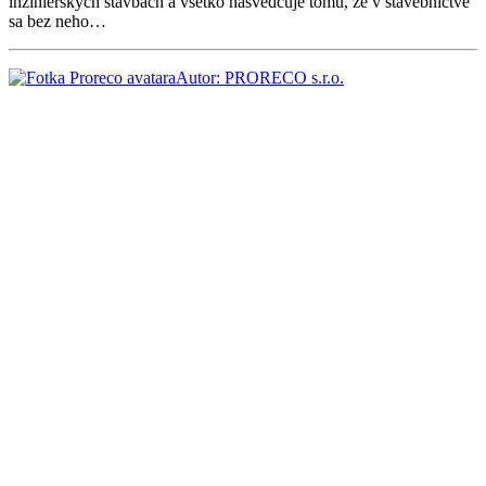
inžinierskych stavbách a všetko nasvedčuje tomu, že v stavebníctve
sa bez neho…
Autor: PRORECO s.r.o.