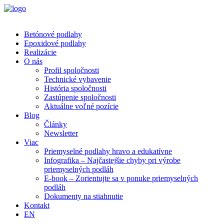
Betónové podlahy
Epoxidové podlahy
Realizácie
O nás
Profil spoločnosti
Technické vybavenie
História spoločnosti
Zastúpenie spoločnosti
Aktuálne voľné pozície
Blog
Články
Newsletter
Viac
Priemyselné podlahy hravo a edukatívne
Infografika – Najčastejšie chyby pri výrobe
priemyselných podláh
E-book – Zorientujte sa v ponuke priemyselných
podláh
Dokumenty na stiahnutie
Kontakt
EN