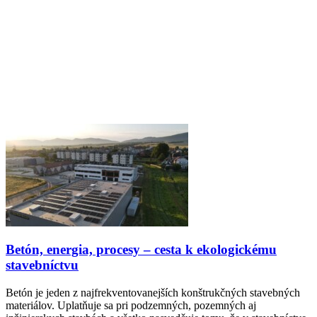
Betón, energia, procesy – cesta k ekologickému
stavebníctvu
Betón je jeden z najfrekventovanejších konštrukčných stavebných
materiálov. Uplatňuje sa pri podzemných, pozemných aj