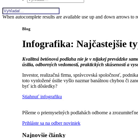
When autocomplete results are available use up and down arrows to re
Blog
Infografika: Najčastejšie 
Kvalitná betónová podlaha nie je v nijakej prevádzke sa
úsilia, odborných vedomostí, praktických skúseností a vys
Investor, realizačná firma, správcovská spoločnosť, podnik
toto vynložené úsilie vyšlo nazmar banálnou chybou či za
byť ich dôsledky?
Stiahnuť infografiku
Píšeme o priemyselných podlahách odborne a zrozumiteľne
Prihláste sa na odber noviniek
Najnovšie články