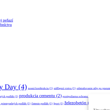
j peňazí
ebníctvu
y Day
(4)
nosná konštrukcia
(1)
nášľapná vrstva
(1)
odstraňovanie stôp po pneum
produkcia cementu
(2)
lných podláh
(1)
protipožiarna ochrana
(1)
relax
(1)
rozpt
železobetón
(2)
 priemyselných podláh
(1)
čistenie podláh
(1)
šport
(1)