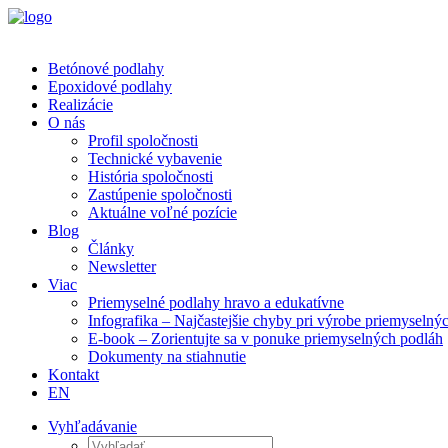
Betónové podlahy
Epoxidové podlahy
Realizácie
O nás
Profil spoločnosti
Technické vybavenie
História spoločnosti
Zastúpenie spoločnosti
Aktuálne voľné pozície
Blog
Články
Newsletter
Viac
Priemyselné podlahy hravo a edukatívne
Infografika – Najčastejšie chyby pri výrobe priemyselný
E-book – Zorientujte sa v ponuke priemyselných podláh
Dokumenty na stiahnutie
Kontakt
EN
Vyhľadávanie