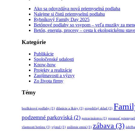
Ako sa odovzdáva nová priemyselná podlaha
Nalejme si čistú priemyselnú podlahu
Rybníkový Family Day 2025
Betónové podlahy so vsypom – veľa muziky za mene
Betón, energia, procesy – cesta k ekologickému stav
Kategórie
Publikácie
Spoločenské udalosti
Know-how
Projekty a realizácie
Zaujímavosti a výzvy
Zo života firmy
Témy
Famil
bezškárové podlahy
(1)
dilatácie a škáry
(1)
expedičný sklad
(1)
podzemné parkoviská
(2)
potravinárstvo
(1)
presnosť priemyse
zábava
(3)
vlastnosti betónu
(1)
výstuž
(1)
zníženie emisí
(1)
údržba