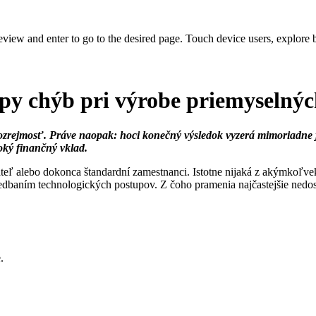
view and enter to go to the desired page. Touch device users, explore 
typy chýb pri výrobe priemyselnýc
mozrejmosť. Práve naopak: hoci konečný výsledok vyzerá mimoriadne 
oký finančný vklad.
ateľ alebo dokonca štandardní zamestnanci. Istotne nijaká z akýmkoľve
nedbaním technologických postupov. Z čoho pramenia najčastejšie nedo
.