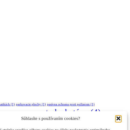
atikách
(1)
parkovacie plochy
(1)
pasívna ochrana proti požiarom
(1)
spotreba betónu
(4)
ýlená oceľová výstuž
(1)
Súhlasíte s používaním cookies?