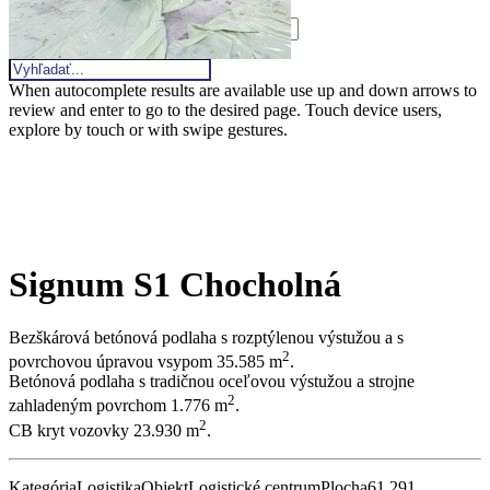
Vyhľadávanie
When autocomplete results are available use up and down arrows to
review and enter to go to the desired page. Touch device users,
explore by touch or with swipe gestures.
Signum S1 Chocholná
Bezškárová betónová podlaha s rozptýlenou výstužou a s
2
povrchovou úpravou vsypom 35.585 m
.
Betónová podlaha s tradičnou oceľovou výstužou a strojne
2
zahladeným povrchom 1.776 m
.
2
CB kryt vozovky 23.930 m
.
Kategória
Logistika
Objekt
Logistické centrum
Plocha
61.291