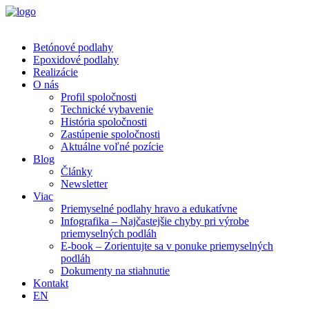
Betónové podlahy
Epoxidové podlahy
Realizácie
O nás
Profil spoločnosti
Technické vybavenie
História spoločnosti
Zastúpenie spoločnosti
Aktuálne voľné pozície
Blog
Články
Newsletter
Viac
Priemyselné podlahy hravo a edukatívne
Infografika – Najčastejšie chyby pri výrobe
priemyselných podláh
E-book – Zorientujte sa v ponuke priemyselných
podláh
Dokumenty na stiahnutie
Kontakt
EN