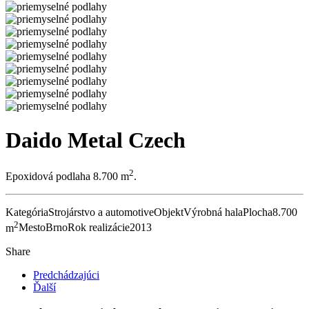
Daido Metal Czech
2
Epoxidová podlaha 8.700 m
.
Kategória
Strojárstvo a automotive
Objekt
Výrobná hala
Plocha
8.700
2
m
Mesto
Brno
Rok realizácie
2013
Share
Predchádzajúci
Ďalší